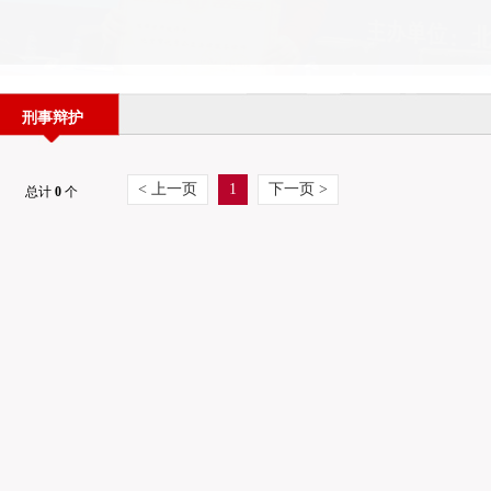
刑事辩护
< 上一页
1
下一页 >
总计
0
个